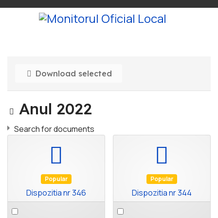
Download selected
Image
Anul 2022
Search for documents
default
default
Popular
Popular
Dispozitia nr 346
Dispozitia nr 344
Select
Select