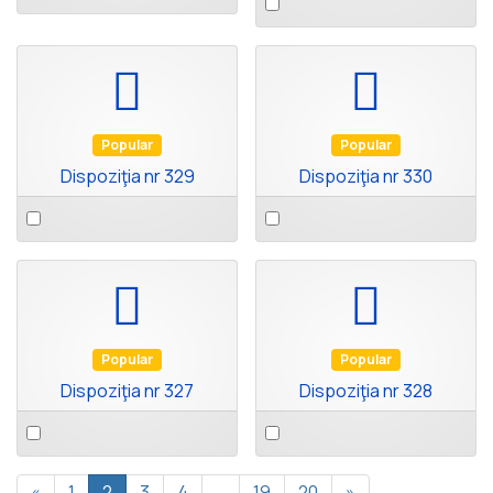
an
an
item
item
default
default
Popular
Popular
Dispoziţia nr 329
Dispoziţia nr 330
Select
Select
an
an
item
item
default
default
Popular
Popular
Dispoziţia nr 327
Dispoziţia nr 328
Select
Select
an
an
item
item
«
1
2
3
4
…
19
20
»