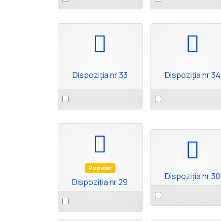
an
an
item
item
pdf
pdf
Dispoziția nr 33
Dispoziția nr 34
Select
Select
an
an
item
item
pdf
pdf
Popular
Dispoziția nr 30
Dispoziția nr 29
Select
Select
an
an
item
item