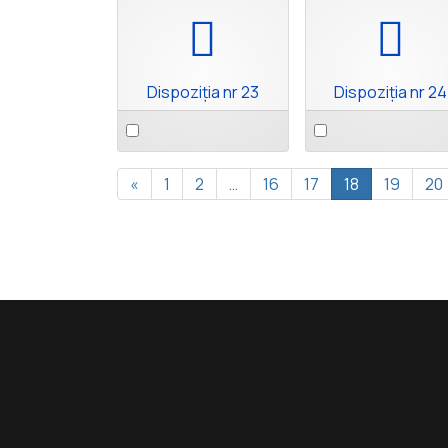
pdf
pdf
Dispoziția nr 23
Dispoziția nr 24
Select
Select
an
an
item
item
«
1
2
…
16
17
18
19
20