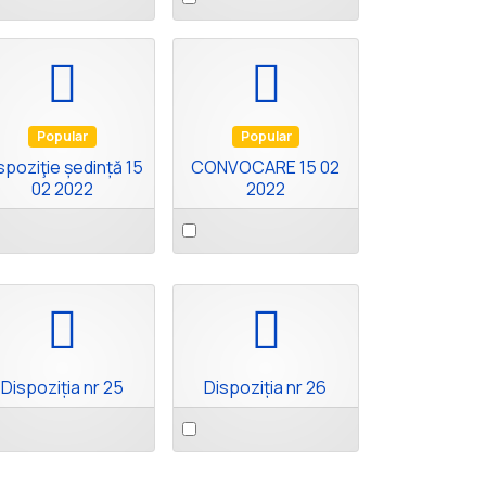
an
m
item
pdf
pdf
Popular
Popular
spoziţie ședință 15
CONVOCARE 15 02
02 2022
2022
ect
Select
an
m
item
pdf
pdf
Dispoziția nr 25
Dispoziția nr 26
ect
Select
an
m
item