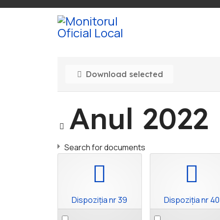
Download selected
Image
Anul 2022
Search for documents
pdf
pdf
Dispoziția nr 39
Dispoziția nr 40
Select
Select