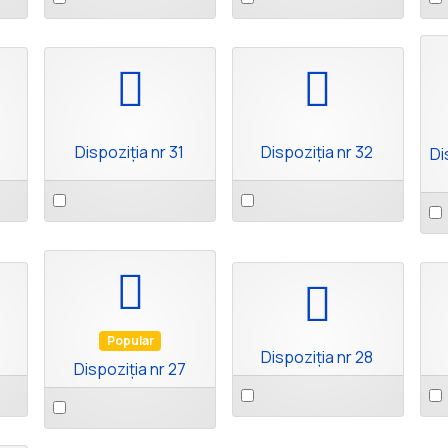
an
an
an
item
item
ite
pdf
pdf
Dispoziția nr 31
Dispoziția nr 32
Di
Select
Select
Sel
an
an
an
item
item
ite
pdf
pdf
Popular
Dispoziția nr 28
Dispoziția nr 27
Select
Sel
Select
an
an
an
item
ite
item