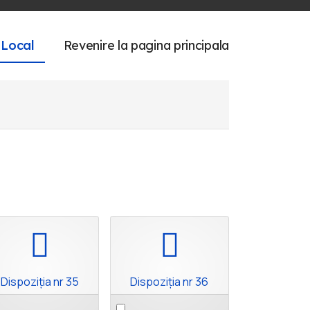
 Local
Revenire la pagina principala
pdf
pdf
Dispoziția nr 35
Dispoziția nr 36
ect
Select